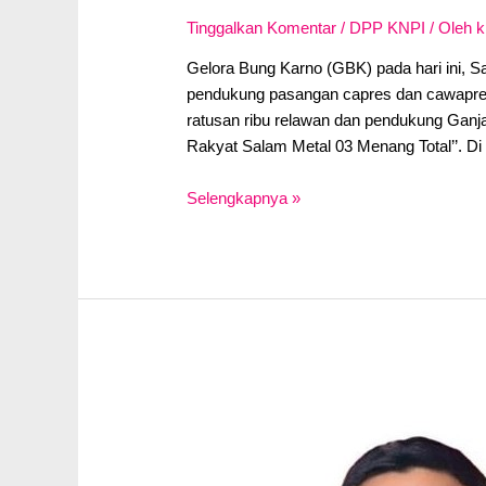
Tinggalkan Komentar
/
DPP KNPI
/ Oleh
k
Gelora Bung Karno (GBK) pada hari ini, Sa
pendukung pasangan capres dan cawapres
ratusan ribu relawan dan pendukung Ganj
Rakyat Salam Metal 03 Menang Total’’. D
Hari
Selengkapnya »
Ini,
GBK
Jadi
Lautan
Pendukung
Ganjar
–
Prof
Mahfud
MD