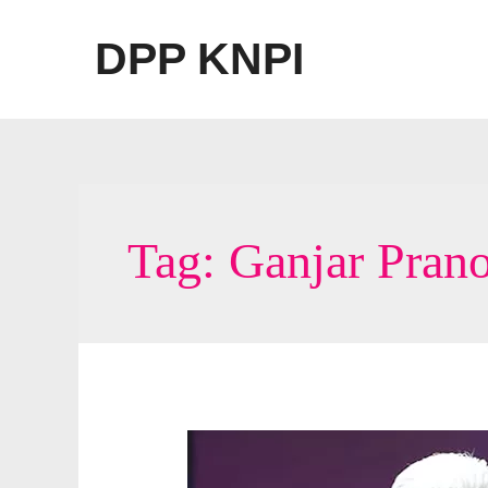
Lewati
ke
DPP KNPI
konten
Tag:
Ganjar Pran