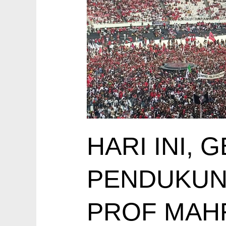
Gunung
Dukung
Ganjar
–
Mahfud
HARI INI, 
PENDUKUN
PROF MAH