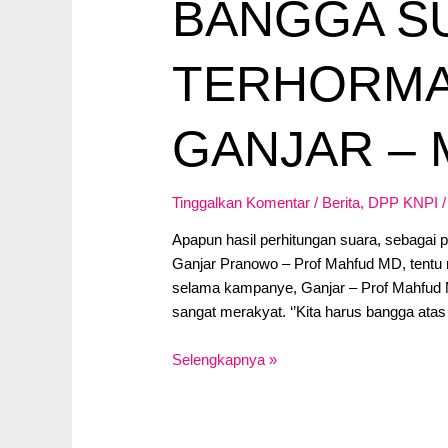
BANGGA S
TERHORMA
GANJAR –
Tinggalkan Komentar
/
Berita
,
DPP KNPI
/
Apapun hasil perhitungan suara, sebagai
Ganjar Pranowo – Prof Mahfud MD, tentu 
selama kampanye, Ganjar – Prof Mahfud M
sangat merakyat. ‘’Kita harus bangga atas
Bangga
Selengkapnya »
Sudah
Berjuang
Terhormat