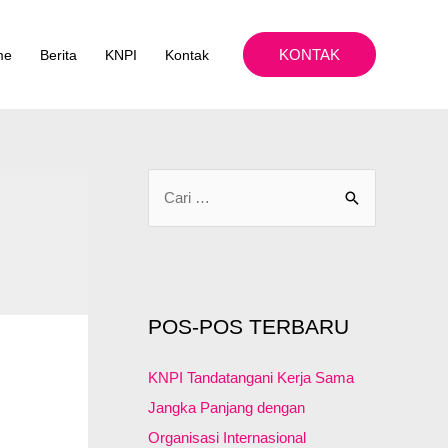
KONTAK
me
Berita
KNPI
Kontak
C
a
r
i
u
POS-POS TERBARU
n
t
KNPI Tandatangani Kerja Sama
u
Jangka Panjang dengan
k
Organisasi Internasional