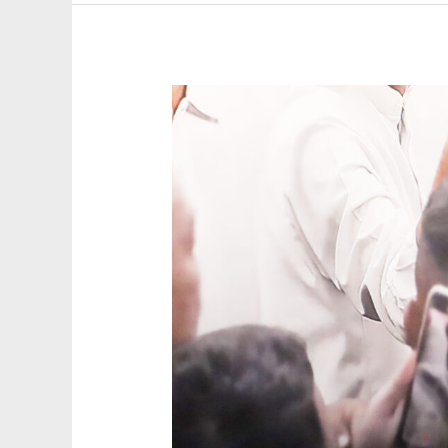
Bersama
Ganjar
–
Mahfud