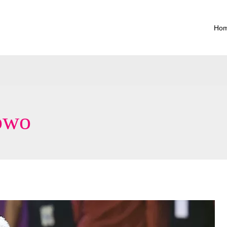
Ho
owo