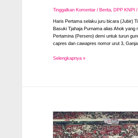
Tinggalkan Komentar
/
Berita
,
DPP KNPI
/
Haris Pertama selaku juru bicara (Jubir)
Basuki Tjahaja Purnama alias Ahok yang 
Pertamina (Persero) demi untuk turun g
capres dan cawapres nomor urut 3, Ganj
Haris
Selengkapnya »
Pertama
Salut
Sikap
Ahok
Mundur
dari
Komut
Pertami
Demi
Turun