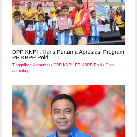
DPP KNPI : Haris Pertama Apresiasi Program
PP KBPP Polri
Tinggalkan Komentar
/
DPP KNPI
,
PP KBPP Polri
/ Oleh
adminknpi