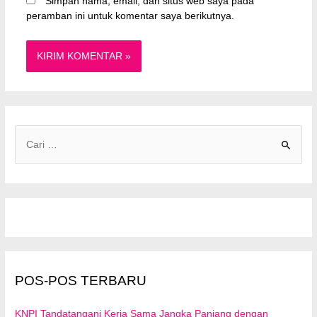
Simpan nama, email, dan situs web saya pada
peramban ini untuk komentar saya berikutnya.
C
a
r
i
u
n
t
u
POS-POS TERBARU
k
:
KNPI Tandatangani Kerja Sama Jangka Panjang dengan