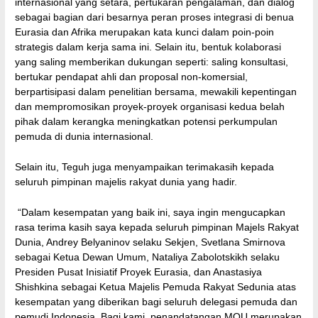
internasional yang setara, pertukaran pengalaman, dan dialog
sebagai bagian dari besarnya peran proses integrasi di benua
Eurasia dan Afrika merupakan kata kunci dalam poin-poin
strategis dalam kerja sama ini. Selain itu, bentuk kolaborasi
yang saling memberikan dukungan seperti: saling konsultasi,
bertukar pendapat ahli dan proposal non-komersial,
berpartisipasi dalam penelitian bersama, mewakili kepentingan
dan mempromosikan proyek-proyek organisasi kedua belah
pihak dalam kerangka meningkatkan potensi perkumpulan
pemuda di dunia internasional.
Selain itu, Teguh juga menyampaikan terimakasih kepada
seluruh pimpinan majelis rakyat dunia yang hadir.
“Dalam kesempatan yang baik ini, saya ingin mengucapkan
rasa terima kasih saya kepada seluruh pimpinan Majels Rakyat
Dunia, Andrey Belyaninov selaku Sekjen, Svetlana Smirnova
sebagai Ketua Dewan Umum, Nataliya Zabolotskikh selaku
Presiden Pusat Inisiatif Proyek Eurasia, dan Anastasiya
Shishkina sebagai Ketua Majelis Pemuda Rakyat Sedunia atas
kesempatan yang diberikan bagi seluruh delegasi pemuda dan
pemudi Indonesia. Bagi kami, penandatangan MOU merupakan