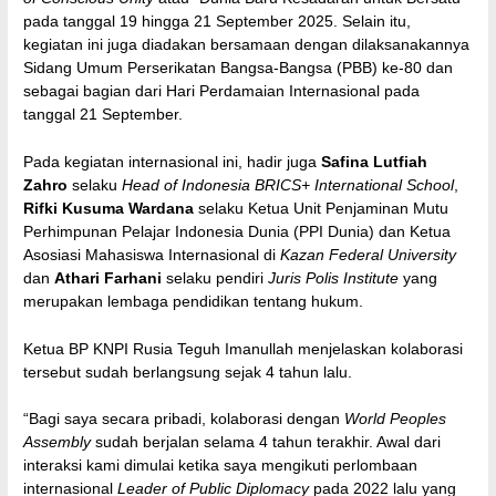
pada tanggal 19 hingga 21 September 2025. Selain itu,
kegiatan ini juga diadakan bersamaan dengan dilaksanakannya
Sidang Umum Perserikatan Bangsa-Bangsa (PBB) ke-80 dan
sebagai bagian dari Hari Perdamaian Internasional pada
tanggal 21 September.
Pada kegiatan internasional ini, hadir juga
Safina Lutfiah
Zahro
selaku
Head of Indonesia BRICS+ International School
,
Rifki Kusuma Wardana
selaku Ketua Unit Penjaminan Mutu
Perhimpunan Pelajar Indonesia Dunia (PPI Dunia) dan Ketua
Asosiasi Mahasiswa Internasional di
Kazan Federal University
dan
Athari Farhani
selaku pendiri
Juris Polis Institute
yang
merupakan lembaga pendidikan tentang hukum.
Ketua BP KNPI Rusia Teguh Imanullah menjelaskan kolaborasi
tersebut sudah berlangsung sejak 4 tahun lalu.
“Bagi saya secara pribadi, kolaborasi dengan
World Peoples
Assembly
sudah berjalan selama 4 tahun terakhir. Awal dari
interaksi kami dimulai ketika saya mengikuti perlombaan
internasional
Leader of Public Diplomacy
pada 2022 lalu yang