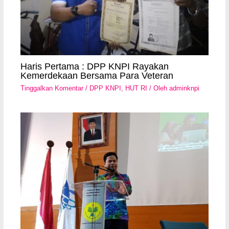
Haris Pertama : DPP KNPI Rayakan
Kemerdekaan Bersama Para Veteran
Tinggalkan Komentar
/
DPP KNPI
,
HUT RI
/ Oleh
adminknpi