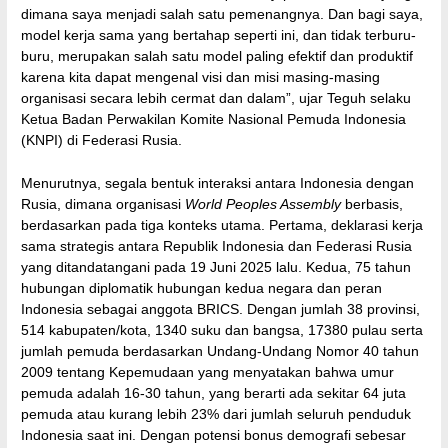
dimana saya menjadi salah satu pemenangnya. Dan bagi saya,
model kerja sama yang bertahap seperti ini, dan tidak terburu-
buru, merupakan salah satu model paling efektif dan produktif
karena kita dapat mengenal visi dan misi masing-masing
organisasi secara lebih cermat dan dalam”, ujar Teguh selaku
Ketua Badan Perwakilan Komite Nasional Pemuda Indonesia
(KNPI) di Federasi Rusia.
Menurutnya, segala bentuk interaksi antara Indonesia dengan
Rusia, dimana organisasi
World Peoples Assembly
berbasis,
berdasarkan pada tiga konteks utama. Pertama, deklarasi kerja
sama strategis antara Republik Indonesia dan Federasi Rusia
yang ditandatangani pada 19 Juni 2025 lalu. Kedua, 75 tahun
hubungan diplomatik hubungan kedua negara dan peran
Indonesia sebagai anggota BRICS. Dengan jumlah 38 provinsi,
514 kabupaten/kota, 1340 suku dan bangsa, 17380 pulau serta
jumlah pemuda berdasarkan Undang-Undang Nomor 40 tahun
2009 tentang Kepemudaan yang menyatakan bahwa umur
pemuda adalah 16-30 tahun, yang berarti ada sekitar 64 juta
pemuda atau kurang lebih 23% dari jumlah seluruh penduduk
Indonesia saat ini. Dengan potensi bonus demografi sebesar