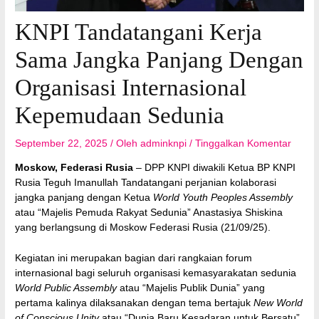
KNPI Tandatangani Kerja
Sama Jangka Panjang Dengan
Organisasi Internasional
Kepemudaan Sedunia
September 22, 2025
/ Oleh
adminknpi
/
Tinggalkan Komentar
Moskow, Federasi Rusia
– DPP KNPI diwakili Ketua BP KNPI
Rusia Teguh Imanullah Tandatangani perjanian kolaborasi
jangka panjang dengan Ketua
World Youth Peoples Assembly
atau “Majelis Pemuda Rakyat Sedunia” Anastasiya Shiskina
yang berlangsung di Moskow Federasi Rusia (21/09/25).
Kegiatan ini merupakan bagian dari rangkaian forum
internasional bagi seluruh organisasi kemasyarakatan sedunia
World Public Assembly
atau “Majelis Publik Dunia” yang
pertama kalinya dilaksanakan dengan tema bertajuk
New World
of Conscious Unity
atau “Dunia Baru Kesadaran untuk Bersatu”