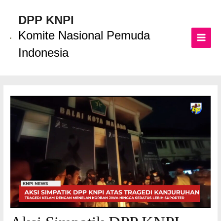
Lewati
ke
DPP KNPI
konten
Komite Nasional Pemuda
MAI
Indonesia
MEN