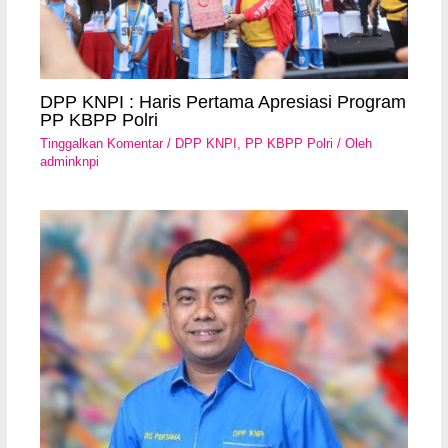
DPP KNPI : Haris Pertama Apresiasi Program
PP KBPP Polri
Tinggalkan Komentar
/
DPP KNPI
,
PP KBPP Polri
/ Oleh
adminknpi