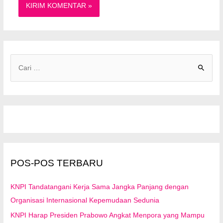
C
a
r
i
u
n
t
u
POS-POS TERBARU
k
:
KNPI Tandatangani Kerja Sama Jangka Panjang dengan
Organisasi Internasional Kepemudaan Sedunia
KNPI Harap Presiden Prabowo Angkat Menpora yang Mampu