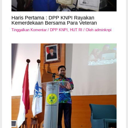
Haris Pertama : DPP KNPI Rayakan
Kemerdekaan Bersama Para Veteran
Tinggalkan Komentar
/
DPP KNPI
,
HUT RI
/ Oleh
adminknpi