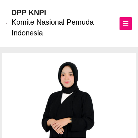
Lewati
ke
DPP KNPI
konten
Komite Nasional Pemuda
MAI
Indonesia
MEN