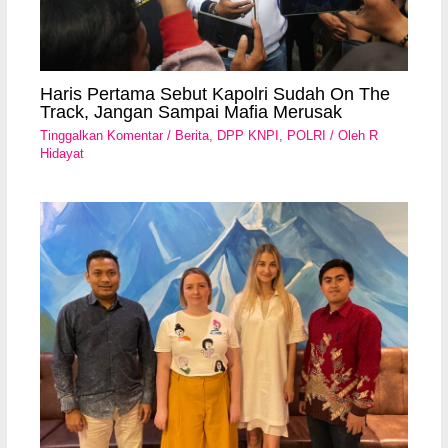
Haris Pertama Sebut Kapolri Sudah On The
Track, Jangan Sampai Mafia Merusak
Tinggalkan Komentar
/
Berita
,
DPP KNPI
,
POLRI
/ Oleh
R
Hidayat