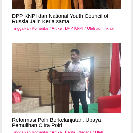
DPP KNPI dan National Youth Council of
Russia Jalin Kerja sama
Tinggalkan Komentar
/
Artikel
,
DPP KNPI
/ Oleh
adminknpi
Reformasi Polri Berkelanjutan, Upaya
Pemulihan Citra Polri
Tinggalkan Komentar
/
Artikel
,
Berita
,
Wacana
/ Oleh