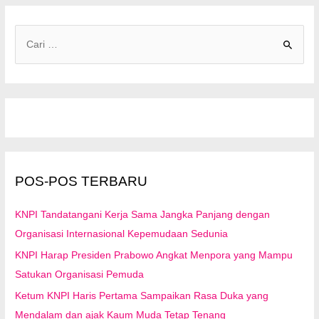
C
a
r
i
u
n
t
u
POS-POS TERBARU
k
:
KNPI Tandatangani Kerja Sama Jangka Panjang dengan
Organisasi Internasional Kepemudaan Sedunia
KNPI Harap Presiden Prabowo Angkat Menpora yang Mampu
Satukan Organisasi Pemuda
Ketum KNPI Haris Pertama Sampaikan Rasa Duka yang
Mendalam dan ajak Kaum Muda Tetap Tenang