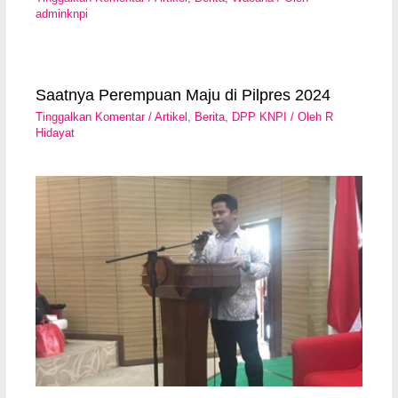
adminknpi
Saatnya Perempuan Maju di Pilpres 2024
Tinggalkan Komentar
/
Artikel
,
Berita
,
DPP KNPI
/ Oleh
R
Hidayat