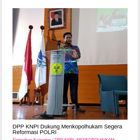
DPP KNPI Dukung Menkopolhukam Segera
Reformasi POLRI
Tinggalkan Komentar
/
DPP KNPI
,
MENKOPOLHUKAM
,