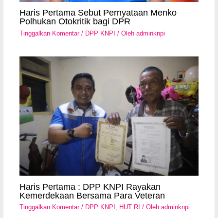
Haris Pertama Sebut Pernyataan Menko
Polhukan Otokritik bagi DPR
Tinggalkan Komentar
/
DPP KNPI
/ Oleh
adminknpi
Haris Pertama : DPP KNPI Rayakan
Kemerdekaan Bersama Para Veteran
Tinggalkan Komentar
/
DPP KNPI
,
HUT RI
/ Oleh
adminknpi