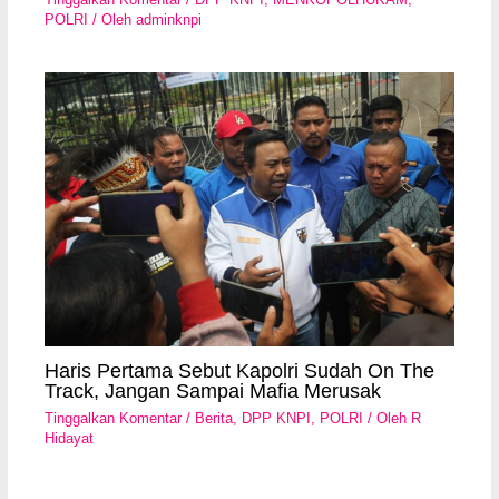
POLRI
/ Oleh
adminknpi
Haris Pertama Sebut Kapolri Sudah On The
Track, Jangan Sampai Mafia Merusak
Tinggalkan Komentar
/
Berita
,
DPP KNPI
,
POLRI
/ Oleh
R
Hidayat