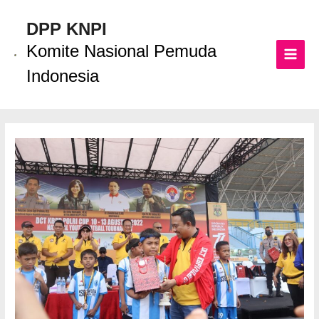
Lewati
ke
DPP KNPI
konten
Komite Nasional Pemuda
MAI
Indonesia
MEN