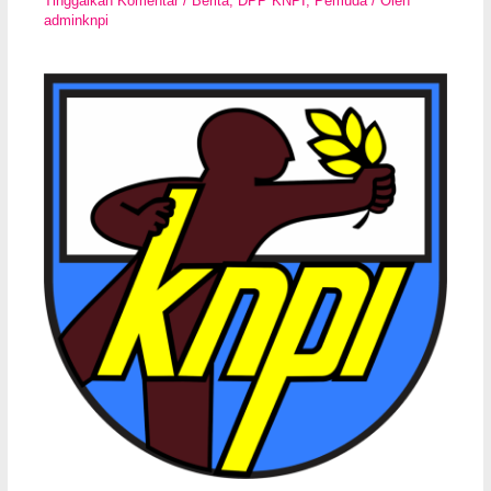
Tinggalkan Komentar
/
Berita
,
DPP KNPI
,
Pemuda
/ Oleh
adminknpi