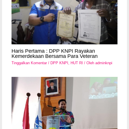
Haris Pertama : DPP KNPI Rayakan
Kemerdekaan Bersama Para Veteran
Tinggalkan Komentar
/
DPP KNPI
,
HUT RI
/ Oleh
adminknpi