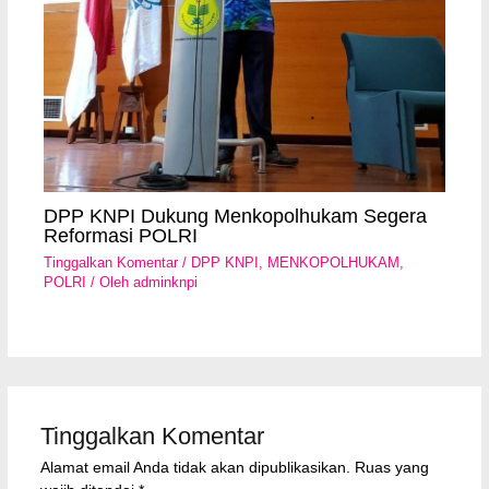
DPP KNPI Dukung Menkopolhukam Segera
Reformasi POLRI
Tinggalkan Komentar
/
DPP KNPI
,
MENKOPOLHUKAM
,
POLRI
/ Oleh
adminknpi
Tinggalkan Komentar
Alamat email Anda tidak akan dipublikasikan.
Ruas yang