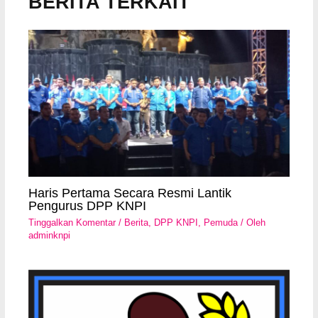
BERITA TERKAIT
Haris Pertama Secara Resmi Lantik
Pengurus DPP KNPI
Tinggalkan Komentar
/
Berita
,
DPP KNPI
,
Pemuda
/ Oleh
adminknpi