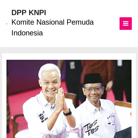
Lewati
ke
DPP KNPI
konten
Komite Nasional Pemuda
MAI
Indonesia
MEN