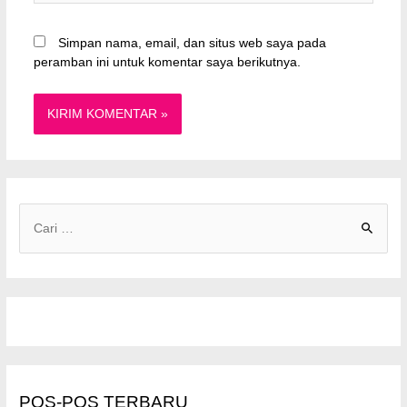
Simpan nama, email, dan situs web saya pada
peramban ini untuk komentar saya berikutnya.
C
a
r
i
u
n
t
u
POS-POS TERBARU