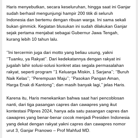
Haris menyebutkan, secara keseluruhan, hingga saat ini Ganjar
sudah berhasil mengunjungi hampir 200 titik di seluruh
Indonesia dan bertemu dengan ribuan warga. Ini sama sekali
bukan gimmick. Kegiatan blusukan ini sudah dilakukan Ganjar
sejak pertama menjabat sebagai Gubernur Jawa Tengah,
kurang lebih 10 tahun lalu.
‘’Ini tercermin juga dari motto yang beliau usung, yakni
‘’Tuanku, ya Rakyat’’. Dari kedekatannya dengan rakyat ini
jugalah lahir solusi-solusi konkret atas segala permasalahan
rakyat, seperti program ‘’1 Keluarga Miskin, 1 Sarjana’’; ‘’Buruh
Naik Kelas’’; ‘’Perempuan Maju’’; ‘’Pasokan Pangan Aman,
Harga Enak di Kantong’’; dan masih banyak lagi,’’ jelas Haris.
Karena itu, Haris menekankan bahwa saat hari pencoblosan
nanti, dari tiga pasangan capres dan cawapres yang ikut
kontestasi Pilpres 2024, hanya ada satu pasangan capres dan
cawapres yang benar-benar cocok menjadi Presiden Indonesia
yang dekat dengan rakyat yakni capres dan cawapres nomor
urut 3, Ganjar Pranowo – Prof Mahfud MD.