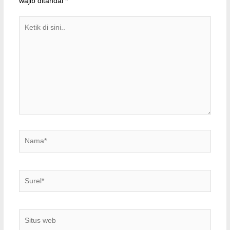
wajib ditandai
*
Ketik
di
sini..
Nama*
Surel*
Situs
web