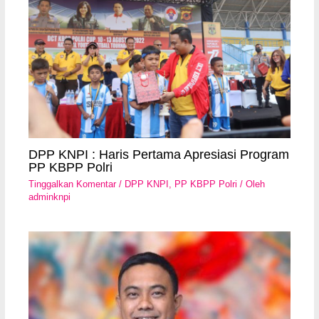
DPP KNPI : Haris Pertama Apresiasi Program
PP KBPP Polri
Tinggalkan Komentar
/
DPP KNPI
,
PP KBPP Polri
/ Oleh
adminknpi