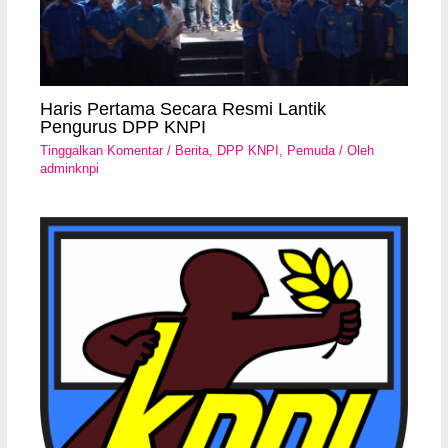
Haris Pertama Secara Resmi Lantik
Pengurus DPP KNPI
Tinggalkan Komentar
/
Berita
,
DPP KNPI
,
Pemuda
/ Oleh
adminknpi