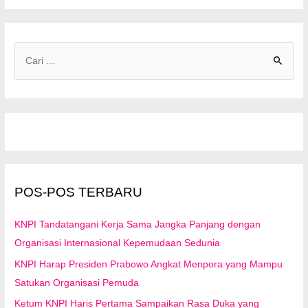
C
a
r
i
u
n
t
u
POS-POS TERBARU
k
:
KNPI Tandatangani Kerja Sama Jangka Panjang dengan
Organisasi Internasional Kepemudaan Sedunia
KNPI Harap Presiden Prabowo Angkat Menpora yang Mampu
Satukan Organisasi Pemuda
Ketum KNPI Haris Pertama Sampaikan Rasa Duka yang