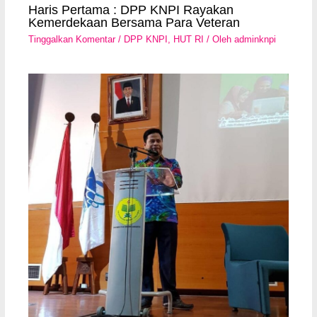
Haris Pertama : DPP KNPI Rayakan
Kemerdekaan Bersama Para Veteran
Tinggalkan Komentar
/
DPP KNPI
,
HUT RI
/ Oleh
adminknpi