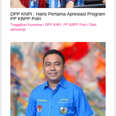
DPP KNPI : Haris Pertama Apresiasi Program
PP KBPP Polri
Tinggalkan Komentar
/
DPP KNPI
,
PP KBPP Polri
/ Oleh
adminknpi