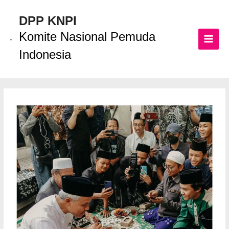
Lewati
ke
DPP KNPI
konten
Komite Nasional Pemuda
MAI
Indonesia
MEN