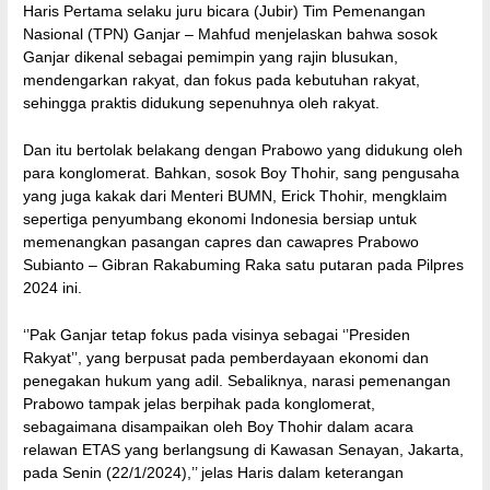
Haris Pertama selaku juru bicara (Jubir) Tim Pemenangan
Nasional (TPN) Ganjar – Mahfud menjelaskan bahwa sosok
Ganjar dikenal sebagai pemimpin yang rajin blusukan,
mendengarkan rakyat, dan fokus pada kebutuhan rakyat,
sehingga praktis didukung sepenuhnya oleh rakyat.
Dan itu bertolak belakang dengan Prabowo yang didukung oleh
para konglomerat. Bahkan, sosok Boy Thohir, sang pengusaha
yang juga kakak dari Menteri BUMN, Erick Thohir, mengklaim
sepertiga penyumbang ekonomi Indonesia bersiap untuk
memenangkan pasangan capres dan cawapres Prabowo
Subianto – Gibran Rakabuming Raka satu putaran pada Pilpres
2024 ini.
‘’Pak Ganjar tetap fokus pada visinya sebagai ‘’Presiden
Rakyat’’, yang berpusat pada pemberdayaan ekonomi dan
penegakan hukum yang adil. Sebaliknya, narasi pemenangan
Prabowo tampak jelas berpihak pada konglomerat,
sebagaimana disampaikan oleh Boy Thohir dalam acara
relawan ETAS yang berlangsung di Kawasan Senayan, Jakarta,
pada Senin (22/1/2024),’’ jelas Haris dalam keterangan