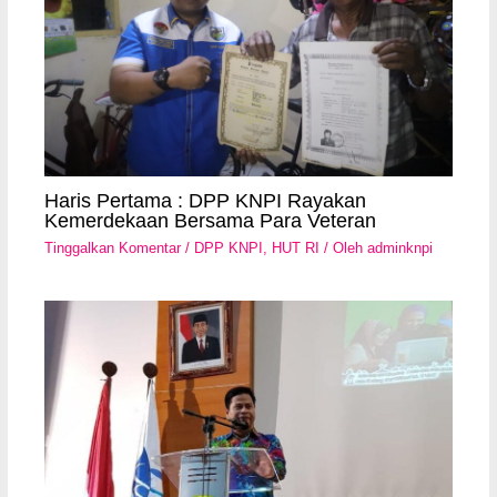
Haris Pertama : DPP KNPI Rayakan
Kemerdekaan Bersama Para Veteran
Tinggalkan Komentar
/
DPP KNPI
,
HUT RI
/ Oleh
adminknpi