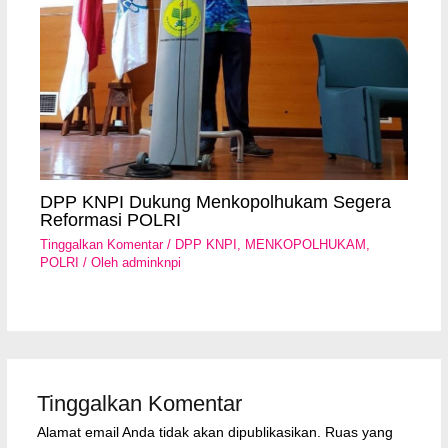
DPP KNPI Dukung Menkopolhukam Segera
Reformasi POLRI
Tinggalkan Komentar
/
DPP KNPI
,
MENKOPOLHUKAM
,
POLRI
/ Oleh
adminknpi
Tinggalkan Komentar
Alamat email Anda tidak akan dipublikasikan.
Ruas yang