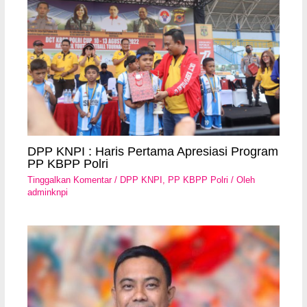
DPP KNPI : Haris Pertama Apresiasi Program
PP KBPP Polri
Tinggalkan Komentar
/
DPP KNPI
,
PP KBPP Polri
/ Oleh
adminknpi