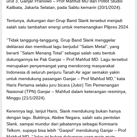
urut 3, Ganjar Pranowo – Prof Mahfud MD dari Potlot Studio
Kalibata, Jakarta Selatan, pada Sabtu kemarin (20/1/2024).
Tentunya, dukungan dari Grup Band Slank tersebut menjadi
salah satu tambahan energi untuk memenangkan Pilpres 2024.
‘’Tidak tanggung-tanggung, Grup Band Slank menggelar
deklarasi dan membuat lagu berjudul ‘’Salam Metal’’, yang
berarti ‘’Salam Menang Total’’ sebagai salah satu bentuk
dukungannya ke Pak Ganjar – Prof Mahfud MD. Lagu tersebut
merupakan penyemangat yang mendorong masyarakat
Indonesia di seluruh penjuru Tanah Air agar semakin yakin
untuk mendukung pasangan Ganjar – Prof Mahfud MD,’’ kata
Haris Pertama selaku juru bicara (Jubir) Tim Pemenangan
Nasional (TPN) Ganjar – Mahfud dalam keterangan resminya,
Minggu (21/1/2024).
Kerennya lagi, lanjut Haris, Slank mendukung bukan hanya
dengan lagu. Buktinya, Abdee Negara, salah satu pentolan
Slank, sampai mundur dari jabatannya sebagai Komisaris
Telkom, supaya bisa lebih ‘’Gaspol’’ mendukung Ganjar – Prof
Mahfud MD. ‘’Jelas ini bukan dukungan yang main-main,