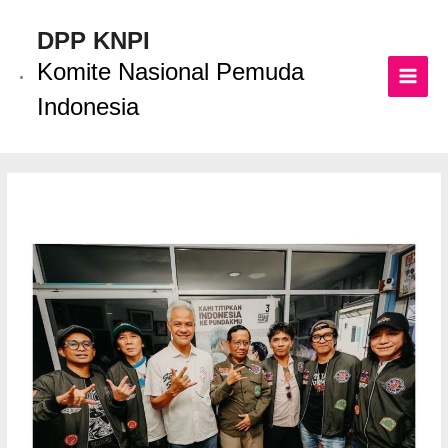
Lewati
ke
DPP KNPI
konten
Komite Nasional Pemuda
MAI
Indonesia
MEN