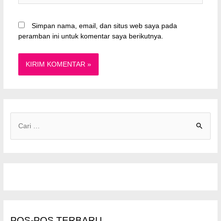
Simpan nama, email, dan situs web saya pada
peramban ini untuk komentar saya berikutnya.
C
a
r
i
u
n
t
u
POS-POS TERBARU