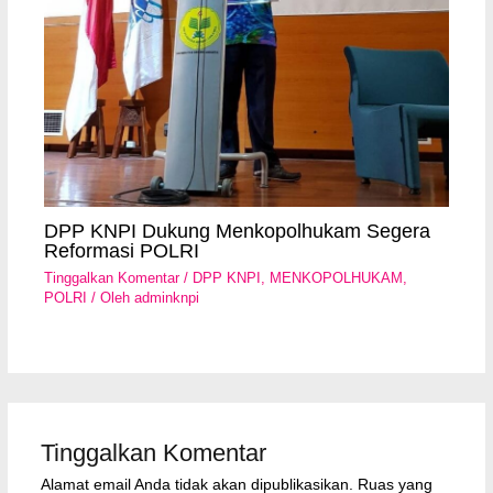
DPP KNPI Dukung Menkopolhukam Segera
Reformasi POLRI
Tinggalkan Komentar
/
DPP KNPI
,
MENKOPOLHUKAM
,
POLRI
/ Oleh
adminknpi
Tinggalkan Komentar
Alamat email Anda tidak akan dipublikasikan.
Ruas yang