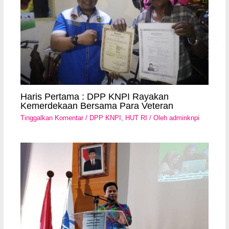
Haris Pertama : DPP KNPI Rayakan
Kemerdekaan Bersama Para Veteran
Tinggalkan Komentar
/
DPP KNPI
,
HUT RI
/ Oleh
adminknpi