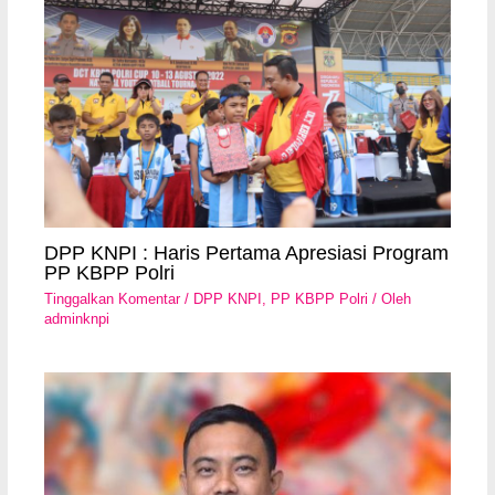
DPP KNPI : Haris Pertama Apresiasi Program
PP KBPP Polri
Tinggalkan Komentar
/
DPP KNPI
,
PP KBPP Polri
/ Oleh
adminknpi