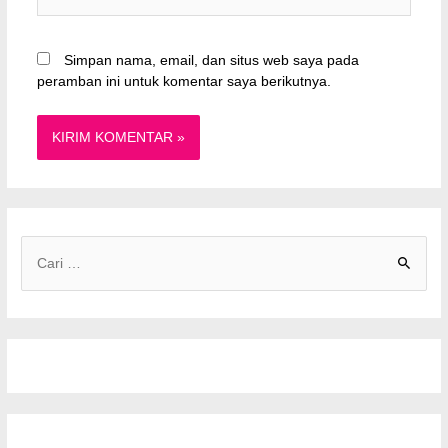
web
Simpan nama, email, dan situs web saya pada
peramban ini untuk komentar saya berikutnya.
C
a
r
i
u
n
t
u