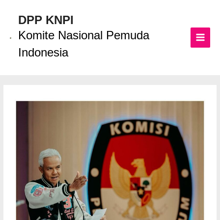
Lewati
ke
DPP KNPI
konten
Komite Nasional Pemuda
MAI
Indonesia
MEN