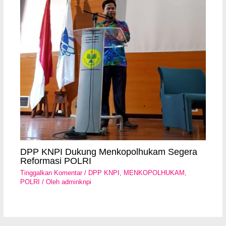
DPP KNPI Dukung Menkopolhukam Segera
Reformasi POLRI
Tinggalkan Komentar
/
DPP KNPI
,
MENKOPOLHUKAM
,
POLRI
/ Oleh
adminknpi