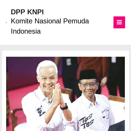
Lewati
ke
DPP KNPI
konten
Komite Nasional Pemuda
MAI
Indonesia
MEN