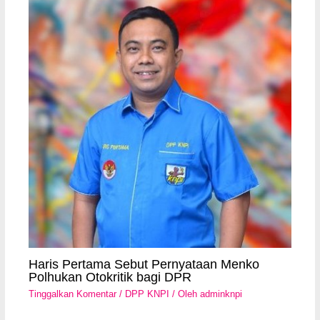
Haris Pertama Sebut Pernyataan Menko
Polhukan Otokritik bagi DPR
Tinggalkan Komentar
/
DPP KNPI
/ Oleh
adminknpi