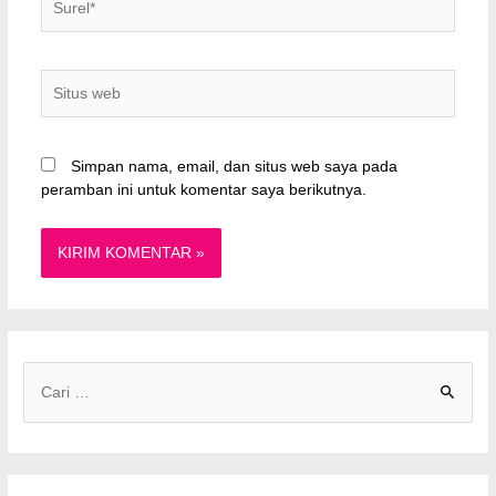
Situs
web
Simpan nama, email, dan situs web saya pada
peramban ini untuk komentar saya berikutnya.
C
a
r
i
u