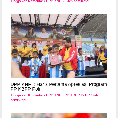
Tinggalkan Komentar
/
DPP KNPI
/ Oleh
adminknpi
DPP KNPI : Haris Pertama Apresiasi Program
PP KBPP Polri
Tinggalkan Komentar
/
DPP KNPI
,
PP KBPP Polri
/ Oleh
adminknpi