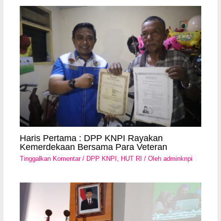
Haris Pertama : DPP KNPI Rayakan
Kemerdekaan Bersama Para Veteran
Tinggalkan Komentar
/
DPP KNPI
,
HUT RI
/ Oleh
adminknpi