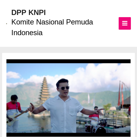
Lewati
ke
DPP KNPI
konten
Komite Nasional Pemuda
MAI
Indonesia
MEN