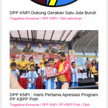
DPP KNPI Dukung Gerakan Satu Juta Buruh
Tinggalkan Komentar
/
DPP KNPI
/ Oleh
adminknpi
DPP KNPI : Haris Pertama Apresiasi Program
PP KBPP Polri
Tinggalkan Komentar
/
DPP KNPI
,
PP KBPP Polri
/ Oleh