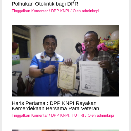
Polhukan Otokritik bagi DPR
Tinggalkan Komentar
/
DPP KNPI
/ Oleh
adminknpi
Haris Pertama : DPP KNPI Rayakan
Kemerdekaan Bersama Para Veteran
Tinggalkan Komentar
/
DPP KNPI
,
HUT RI
/ Oleh
adminknpi