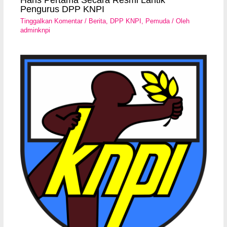
Pengurus DPP KNPI
Tinggalkan Komentar
/
Berita
,
DPP KNPI
,
Pemuda
/ Oleh
adminknpi