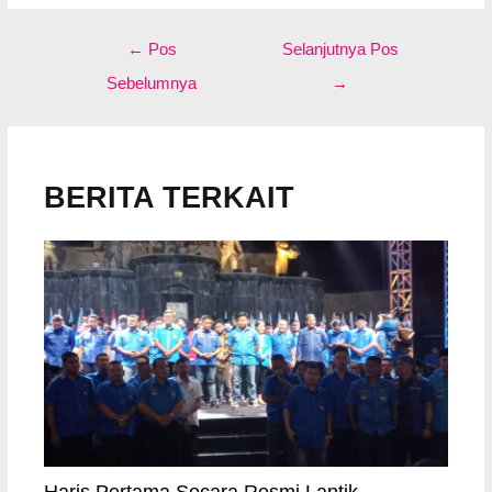
Navigasi
←
Pos
Selanjutnya Pos
pos
Sebelumnya
→
BERITA TERKAIT
Haris Pertama Secara Resmi Lantik