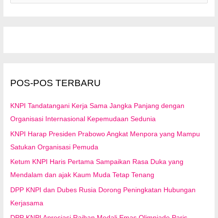
r
i
u
n
t
u
POS-POS TERBARU
k
:
KNPI Tandatangani Kerja Sama Jangka Panjang dengan
Organisasi Internasional Kepemudaan Sedunia
KNPI Harap Presiden Prabowo Angkat Menpora yang Mampu
Satukan Organisasi Pemuda
Ketum KNPI Haris Pertama Sampaikan Rasa Duka yang
Mendalam dan ajak Kaum Muda Tetap Tenang
DPP KNPI dan Dubes Rusia Dorong Peningkatan Hubungan
Kerjasama
DPP KNPI Apresiasi Raihan Medali Emas Olimpiade Paris