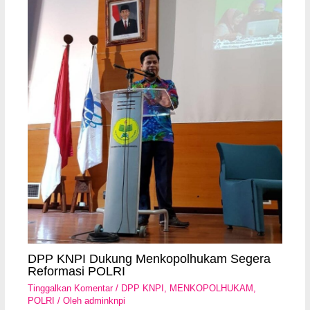
DPP KNPI Dukung Menkopolhukam Segera
Reformasi POLRI
Tinggalkan Komentar
/
DPP KNPI
,
MENKOPOLHUKAM
,
POLRI
/ Oleh
adminknpi