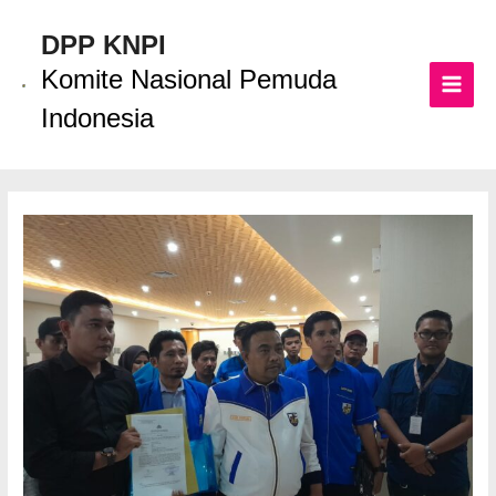
Lewati
ke
DPP KNPI
konten
Komite Nasional Pemuda
MAI
Indonesia
MEN