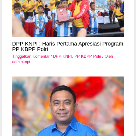
DPP KNPI : Haris Pertama Apresiasi Program
PP KBPP Polri
Tinggalkan Komentar
/
DPP KNPI
,
PP KBPP Polri
/ Oleh
adminknpi