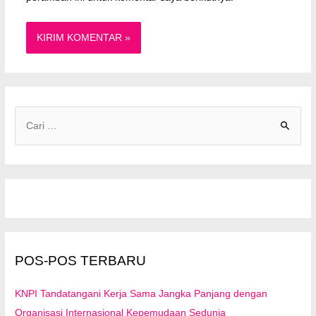
C
a
r
i
u
n
t
u
POS-POS TERBARU
k
:
KNPI Tandatangani Kerja Sama Jangka Panjang dengan
Organisasi Internasional Kepemudaan Sedunia