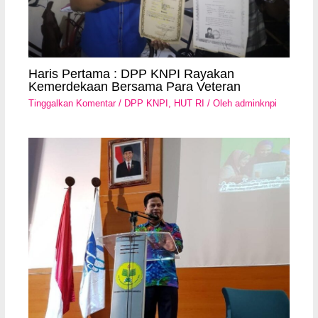
Haris Pertama : DPP KNPI Rayakan
Kemerdekaan Bersama Para Veteran
Tinggalkan Komentar
/
DPP KNPI
,
HUT RI
/ Oleh
adminknpi