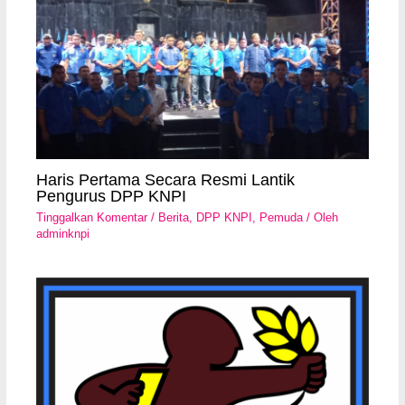
Haris Pertama Secara Resmi Lantik
Pengurus DPP KNPI
Tinggalkan Komentar
/
Berita
,
DPP KNPI
,
Pemuda
/ Oleh
adminknpi