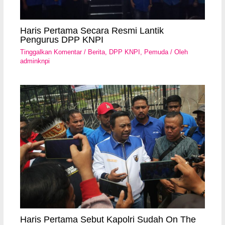
Haris Pertama Secara Resmi Lantik
Pengurus DPP KNPI
Tinggalkan Komentar
/
Berita
,
DPP KNPI
,
Pemuda
/ Oleh
adminknpi
Haris Pertama Sebut Kapolri Sudah On The