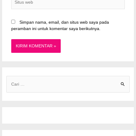
web
Simpan nama, email, dan situs web saya pada
peramban ini untuk komentar saya berikutnya.
C
a
r
i
u
n
t