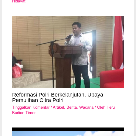
Hidayat
Reformasi Polri Berkelanjutan, Upaya
Pemulihan Citra Polri
Tinggalkan Komentar
/
Artikel
,
Berita
,
Wacana
/ Oleh
Heru
Budian Timor