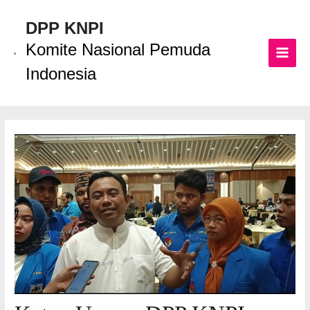
Lewati
ke
DPP KNPI
konten
Komite Nasional Pemuda
MAI
Indonesia
MEN