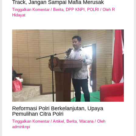
Track, Jangan Sampai Mafia Merusak
Tinggalkan Komentar
/
Berita
,
DPP KNPI
,
POLRI
/ Oleh
R
Hidayat
Reformasi Polri Berkelanjutan, Upaya
Pemulihan Citra Polri
Tinggalkan Komentar
/
Artikel
,
Berita
,
Wacana
/ Oleh
adminknpi