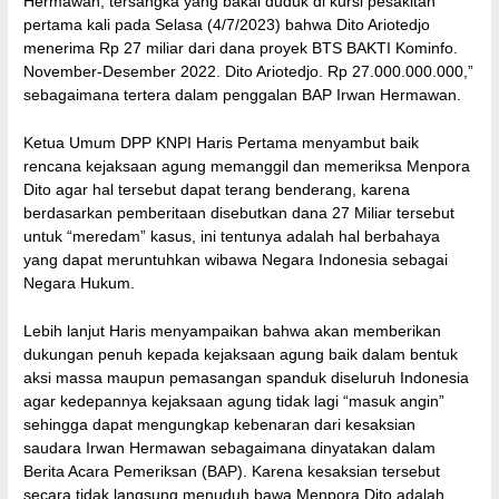
Hermawan, tersangka yang bakal duduk di kursi pesakitan
pertama kali pada Selasa (4/7/2023) bahwa Dito Ariotedjo
menerima Rp 27 miliar dari dana proyek BTS BAKTI Kominfo.
November-Desember 2022. Dito Ariotedjo. Rp 27.000.000.000,”
sebagaimana tertera dalam penggalan BAP Irwan Hermawan.
Ketua Umum DPP KNPI Haris Pertama menyambut baik
rencana kejaksaan agung memanggil dan memeriksa Menpora
Dito agar hal tersebut dapat terang benderang, karena
berdasarkan pemberitaan disebutkan dana 27 Miliar tersebut
untuk “meredam” kasus, ini tentunya adalah hal berbahaya
yang dapat meruntuhkan wibawa Negara Indonesia sebagai
Negara Hukum.
Lebih lanjut Haris menyampaikan bahwa akan memberikan
dukungan penuh kepada kejaksaan agung baik dalam bentuk
aksi massa maupun pemasangan spanduk diseluruh Indonesia
agar kedepannya kejaksaan agung tidak lagi “masuk angin”
sehingga dapat mengungkap kebenaran dari kesaksian
saudara Irwan Hermawan sebagaimana dinyatakan dalam
Berita Acara Pemeriksan (BAP). Karena kesaksian tersebut
secara tidak langsung menuduh bawa Menpora Dito adalah