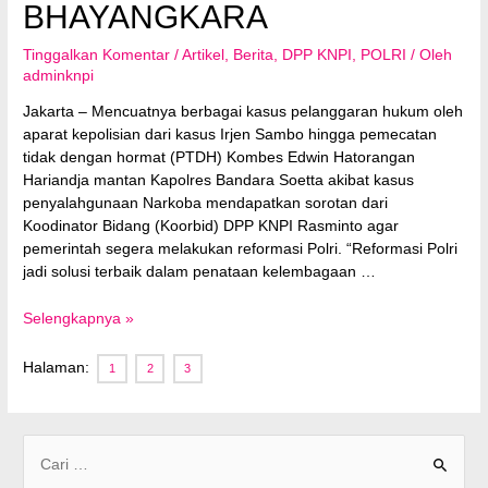
BHAYANGKARA
Tinggalkan Komentar
/
Artikel
,
Berita
,
DPP KNPI
,
POLRI
/ Oleh
adminknpi
Jakarta – Mencuatnya berbagai kasus pelanggaran hukum oleh
aparat kepolisian dari kasus Irjen Sambo hingga pemecatan
tidak dengan hormat (PTDH) Kombes Edwin Hatorangan
Hariandja mantan Kapolres Bandara Soetta akibat kasus
penyalahgunaan Narkoba mendapatkan sorotan dari
Koodinator Bidang (Koorbid) DPP KNPI Rasminto agar
pemerintah segera melakukan reformasi Polri. “Reformasi Polri
jadi solusi terbaik dalam penataan kelembagaan …
Polri
Selengkapnya »
Jangan
Alergi
Halaman:
1
2
3
Reformasi
Korps
Bhayangkara
C
a