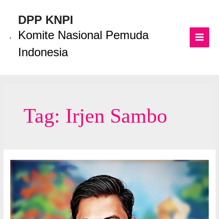
Lewati
ke
DPP KNPI
konten
Komite Nasional Pemuda
MAI
Indonesia
MEN
Tag:
Irjen Sambo