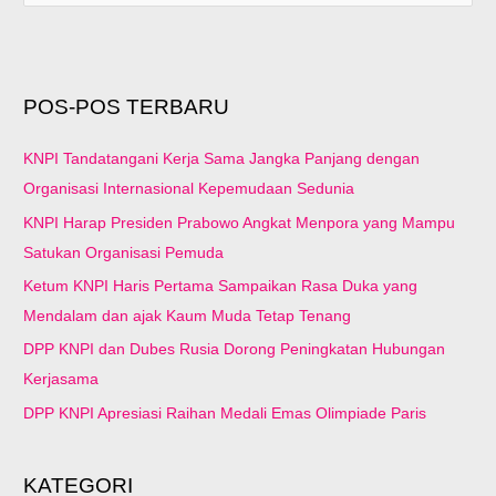
r
i
u
POS-POS TERBARU
n
t
KNPI Tandatangani Kerja Sama Jangka Panjang dengan
u
Organisasi Internasional Kepemudaan Sedunia
k
KNPI Harap Presiden Prabowo Angkat Menpora yang Mampu
:
Satukan Organisasi Pemuda
Ketum KNPI Haris Pertama Sampaikan Rasa Duka yang
Mendalam dan ajak Kaum Muda Tetap Tenang
DPP KNPI dan Dubes Rusia Dorong Peningkatan Hubungan
Kerjasama
DPP KNPI Apresiasi Raihan Medali Emas Olimpiade Paris
KATEGORI