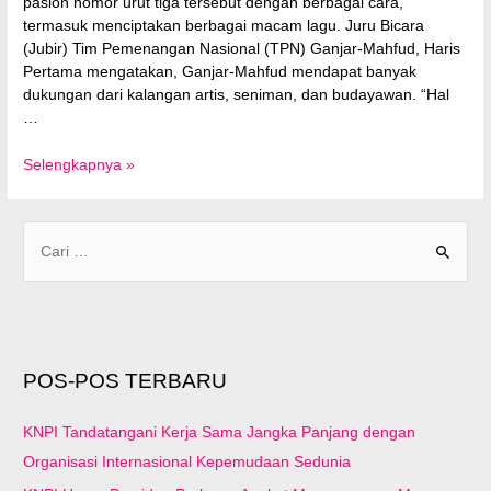
paslon nomor urut tiga tersebut dengan berbagai cara,
termasuk menciptakan berbagai macam lagu. Juru Bicara
(Jubir) Tim Pemenangan Nasional (TPN) Ganjar-Mahfud, Haris
Pertama mengatakan, Ganjar-Mahfud mendapat banyak
dukungan dari kalangan artis, seniman, dan budayawan. “Hal
…
Dukung
Selengkapnya »
Ganjar-
Mahfud,
Kalangan
C
Musisi
a
Ciptakan
r
Sejumlah
i
Lagu
u
POS-POS TERBARU
n
t
KNPI Tandatangani Kerja Sama Jangka Panjang dengan
u
Organisasi Internasional Kepemudaan Sedunia
k