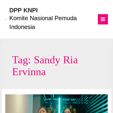
Lewati
ke
DPP KNPI
konten
Komite Nasional Pemuda
MAI
Indonesia
MEN
Tag:
Sandy Ria
Ervinna