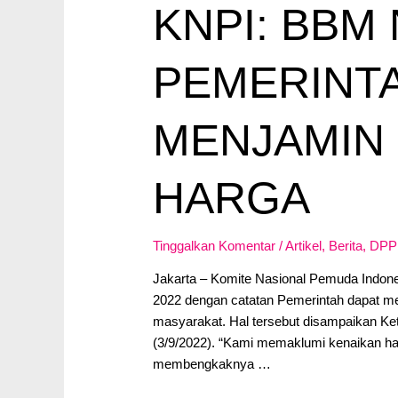
KNPI: BBM 
PEMERINT
MENJAMIN 
HARGA
Tinggalkan Komentar
/
Artikel
,
Berita
,
DPP
Jakarta – Komite Nasional Pemuda Indon
2022 dengan catatan Pemerintah dapat men
masyarakat. Hal tersebut disampaikan K
(3/9/2022). “Kami memaklumi kenaikan ha
membengkaknya …