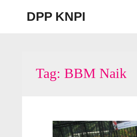
Lewati
ke
DPP KNPI
konten
Tag:
BBM Naik