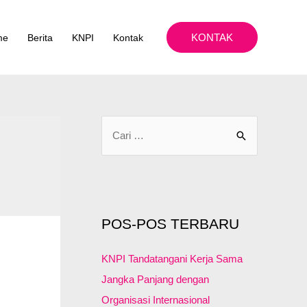
KONTAK
me
Berita
KNPI
Kontak
C
a
r
i
u
POS-POS TERBARU
n
t
KNPI Tandatangani Kerja Sama
u
Jangka Panjang dengan
k
Organisasi Internasional