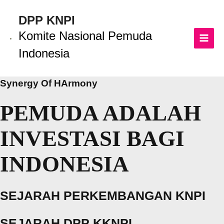
Lewati
ke
DPP KNPI
konten
Komite Nasional Pemuda
MAI
Indonesia
MEN
Synergy Of HArmony
PEMUDA ADALAH
INVESTASI BAGI
INDONESIA
SEJARAH PERKEMBANGAN KNPI
SEJARAH DPP KKNPI